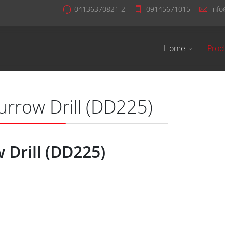
04136370821-2
09145671015
info
Home
Prod
rrow Drill (DD225)
 Drill (DD225)