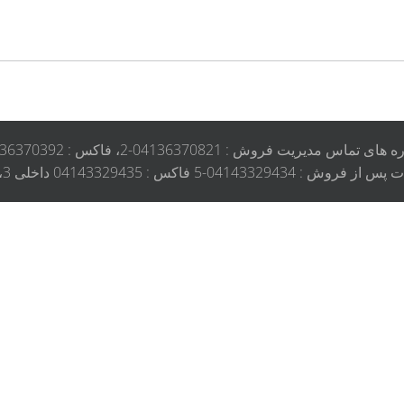
ی تماس مدیریت فروش : 04136370821-2، فاکس : 04136370392
: 04143329435 داخلی 3، موبایل 09145671015