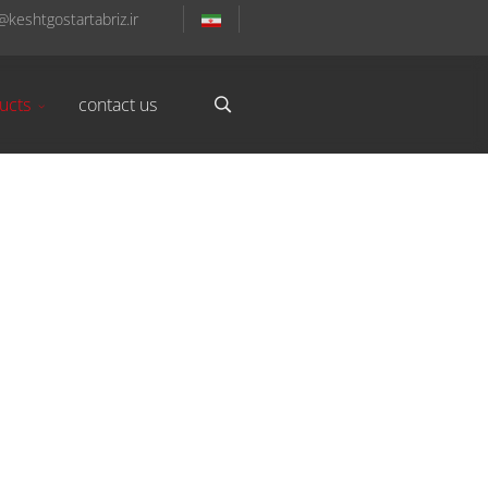
@keshtgostartabriz.ir
ucts
contact us