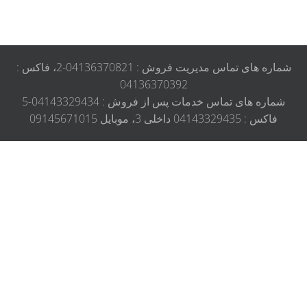
شماره های تماس مدیریت فروش : 04136370821-2، فاکس :
04136370392
شماره های تماس خدمات پس از فروش : 04143329434-5
فاکس : 04143329435 داخلی 3، موبایل 09145671015