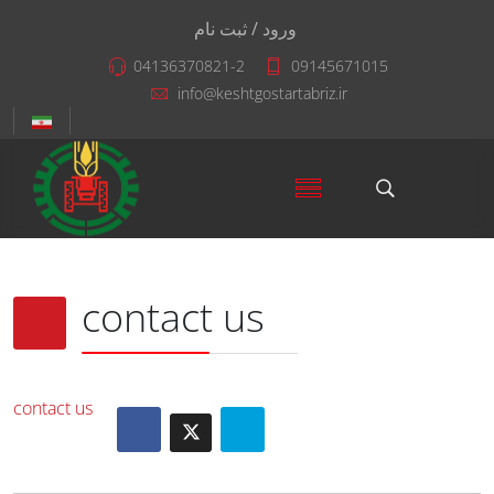
ورود / ثبت نام
04136370821-2
09145671015
info@keshtgostartabriz.ir
contact us
contact us