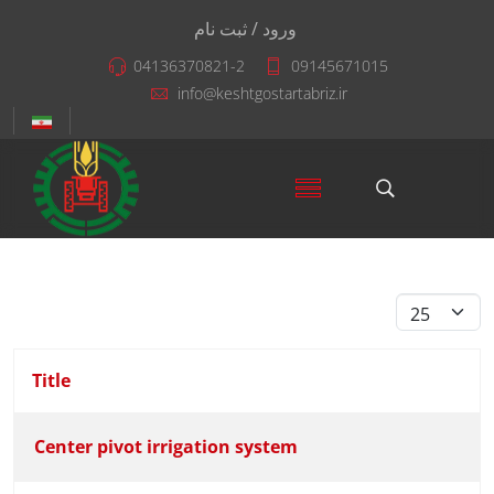
ورود / ثبت نام
04136370821-2
09145671015
info@keshtgostartabriz.ir
Display #
Title
Center pivot irrigation system