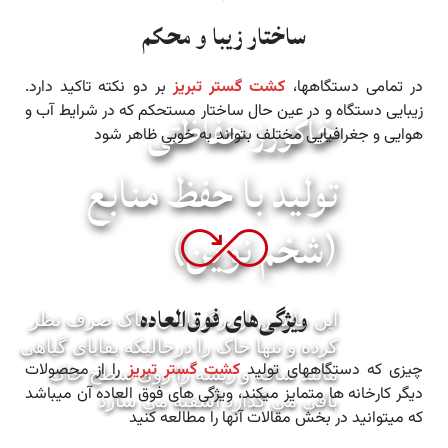
ساختار زیبا و محکم
در تمامی دستگاهها،
کشت گستر تبریز
بر دو نکته تاکید دارد.
زیبایی دستگاه و در عین حال ساختار مستحکم که در شرایط آب و
خاکورز حفاظتی
هوایی و جغرافیایی مختلف بتواند به خوبی ظاهر شود
تولید با حفظ منابع
(شخم نوین)
ویژگی‌های فوق‌العاده
این ماشین از برگرداندن خاک صرف نظر
کرده و تنها خاک را درحالیکه بقایای گیاهی
چیزی که دستگاههای تولید
کشت گستر تبریز
را از محصولات
مانند ساقه و ریشه را روی سطح خاک
دیگر کارخانه ها متمایز میکند، ویژگی های فوق العاده آن میباشد
باقی می گذارد آشفته می سازد
که میتوانید در بخش مقالات آنها را مطالعه کنید