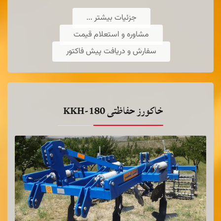
DF-250
بذركاركود كارهاي
علاوه بر
جزئیات بیشتر ...
سيستم كاشت بذرتوانائي و كاشت كود در
مشاوره و استعلام قیمت
جواربذر را دارا مي باشد با استفاده ازاين
دستگاه مي توان انواع بذر غلات ونيز كود
سفارش و دریافت پیش فاکتور
فسفات و اوره كشت نمود.
بیشتر ...
خاکورز حفاظتی KKH-180