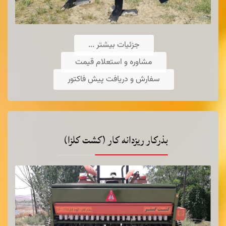
چاپر تك رديفه
جزئیات بیشتر ...
مشاوره و استعلام قیمت
طرح كلاس آلمان
سفارش و دریافت پیش فاکتور
قابليت تنظيم تخليه محصول از روي
تراكتور
بذرکار ریزدانه کار (کشت کلزا)
قابليت برداشت محصول ذرت در حالت
قائم و يا مايل و حتي ارتفاع ناهمگن
اطلاعات بیشتر ...