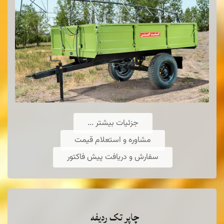
عمیقکار DD225
Seed deep drill
جزئیات بیشتر ...
مشاوره و استعلام قیمت
(SDD225)
سفارش و دریافت پیش فاکتور
ایجاد جوی و پشته و کاشت بذر در داخل جوی
ها از ویژگی های مهم
چاپر تک ردیفه